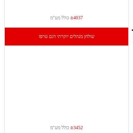
₪4037
כולל מע"מ
שולחן מנהלים יוקרתי דגם טרפז
₪3452
כולל מע"מ