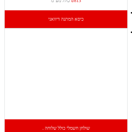
₪813
כולל מע"מ
כיסא המתנה דיוואני
שולחן חשמלי כולל שלוחה .