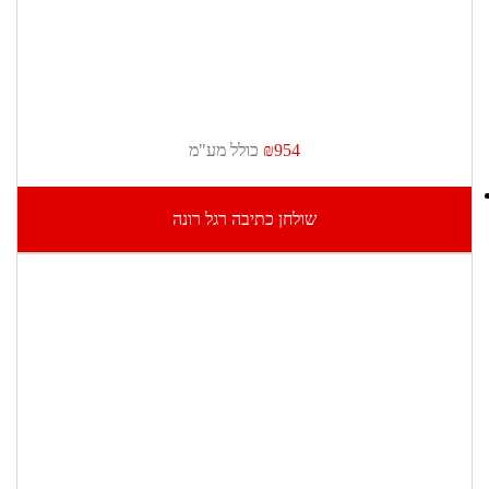
₪954
כולל מע"מ
שולחן כתיבה רגל רונה