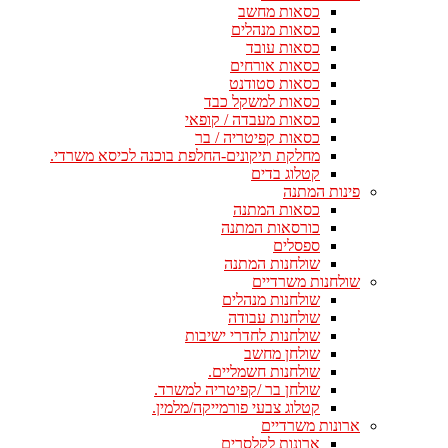
כסאות מחשב
כסאות מנהלים
כסאות עובד
כסאות אורחים
כסאות סטודנט
כסאות למשקל כבד
כסאות מעבדה / קופאי
כסאות קפיטריה / בר
מחלקת תיקונים-החלפת בוכנה לכיסא משרדי.
קטלוג בדים
פינות המתנה
כסאות המתנה
כורסאות המתנה
ספסלים
שולחנות המתנה
שולחנות משרדיים
שולחנות מנהלים
שולחנות עבודה
שולחנות לחדרי ישיבות
שולחן מחשב
שולחנות חשמליים.
שולחן בר /קפיטריה למשרד.
קטלוג צבעי פורמייקה/מלמין.
ארונות משרדיים
ארונות לקלסרים