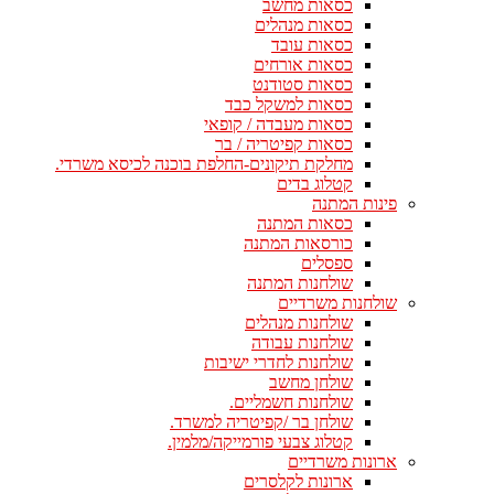
כסאות מחשב
כסאות מנהלים
כסאות עובד
כסאות אורחים
כסאות סטודנט
כסאות למשקל כבד
כסאות מעבדה / קופאי
כסאות קפיטריה / בר
מחלקת תיקונים-החלפת בוכנה לכיסא משרדי.
קטלוג בדים
פינות המתנה
כסאות המתנה
כורסאות המתנה
ספסלים
שולחנות המתנה
שולחנות משרדיים
שולחנות מנהלים
שולחנות עבודה
שולחנות לחדרי ישיבות
שולחן מחשב
שולחנות חשמליים.
שולחן בר /קפיטריה למשרד.
קטלוג צבעי פורמייקה/מלמין.
ארונות משרדיים
ארונות לקלסרים