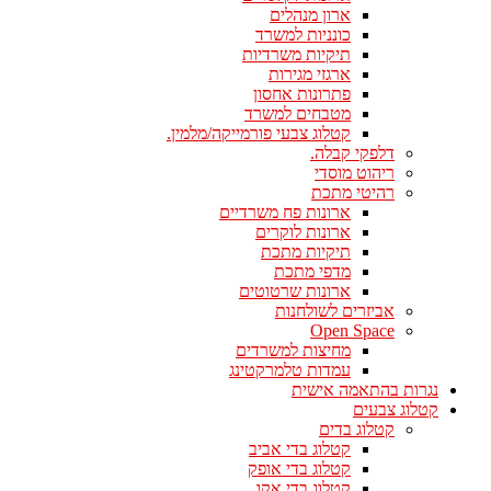
ארון מנהלים
כונניות למשרד
תיקיות משרדיות
ארגזי מגירות
פתרונות אחסון
מטבחים למשרד
קטלוג צבעי פורמייקה/מלמין.
דלפקי קבלה.
ריהוט מוסדי
רהיטי מתכת
ארונות פח משרדיים
ארונות לוקרים
תיקיות מתכת
מדפי מתכת
ארונות שרטוטים
אביזרים לשולחנות
Open Space
מחיצות למשרדים
עמדות טלמרקטינג
נגרות בהתאמה אישית
קטלוג צבעים
קטלוג בדים
קטלוג בדי אביב
קטלוג בדי אופק
קטלוג בדי אקו