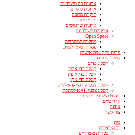
ארונות פח משרדיים
ארונות לוקרים
תיקיות מתכת
מדפי מתכת
ארונות שרטוטים
אביזרים לשולחנות
Open Space
מחיצות למשרדים
עמדות טלמרקטינג
נגרות בהתאמה אישית
קטלוג צבעים
קטלוג בדים
קטלוג בדי אביב
קטלוג בדי אופק
קטלוג בדי אקו
קטלוג צבעי פורמייקה/מלמין.
קטלוג צבעי RAL למתכת
ריהוט משרדי במבצע
אדריכלים
אודות
צור קשר
בית
כל המוצרים
כסאות משרדיים