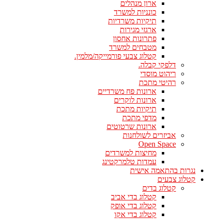
ארון מנהלים
כונניות למשרד
תיקיות משרדיות
ארגזי מגירות
פתרונות אחסון
מטבחים למשרד
קטלוג צבעי פורמייקה/מלמין.
דלפקי קבלה.
ריהוט מוסדי
רהיטי מתכת
ארונות פח משרדיים
ארונות לוקרים
תיקיות מתכת
מדפי מתכת
ארונות שרטוטים
אביזרים לשולחנות
Open Space
מחיצות למשרדים
עמדות טלמרקטינג
נגרות בהתאמה אישית
קטלוג צבעים
קטלוג בדים
קטלוג בדי אביב
קטלוג בדי אופק
קטלוג בדי אקו