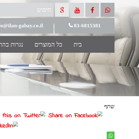
fo@ilan-gabay.co.il
03-6815381
בית
כל המוצרים
נגרות בה
שתף