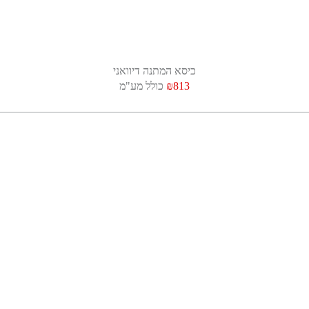
כיסא המתנה דיוואני
₪813
כולל מע"מ