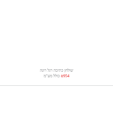
שולחן כתיבה רגל רונה
₪954
כולל מע"מ