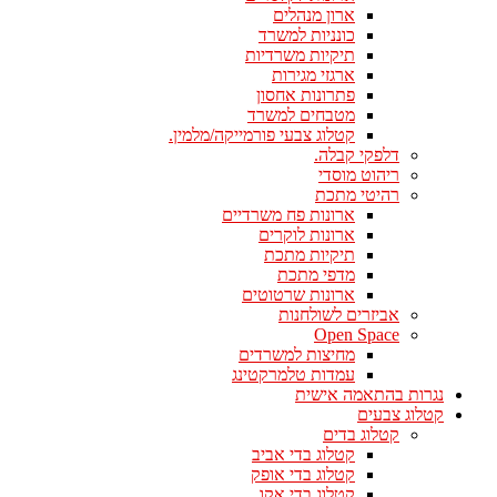
ארון מנהלים
כונניות למשרד
תיקיות משרדיות
ארגזי מגירות
פתרונות אחסון
מטבחים למשרד
קטלוג צבעי פורמייקה/מלמין.
דלפקי קבלה.
ריהוט מוסדי
רהיטי מתכת
ארונות פח משרדיים
ארונות לוקרים
תיקיות מתכת
מדפי מתכת
ארונות שרטוטים
אביזרים לשולחנות
Open Space
מחיצות למשרדים
עמדות טלמרקטינג
נגרות בהתאמה אישית
קטלוג צבעים
קטלוג בדים
קטלוג בדי אביב
קטלוג בדי אופק
קטלוג בדי אקו