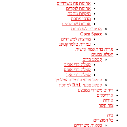
ארונות פח משרדיים
ארונות לוקרים
תיקיות מתכת
מדפי מתכת
ארונות שרטוטים
אביזרים לשולחנות
Open Space
מחיצות למשרדים
עמדות טלמרקטינג
נגרות בהתאמה אישית
קטלוג צבעים
קטלוג בדים
קטלוג בדי אביב
קטלוג בדי אופק
קטלוג בדי אקו
קטלוג צבעי פורמייקה/מלמין.
קטלוג צבעי RAL למתכת
ריהוט משרדי במבצע
אדריכלים
אודות
צור קשר
בית
כל המוצרים
כסאות משרדיים