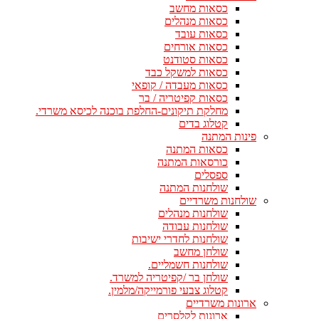
כסאות מחשב
כסאות מנהלים
כסאות עובד
כסאות אורחים
כסאות סטודנט
כסאות למשקל כבד
כסאות מעבדה / קופאי
כסאות קפיטריה / בר
מחלקת תיקונים-החלפת בוכנה לכיסא משרדי.
קטלוג בדים
פינות המתנה
כסאות המתנה
כורסאות המתנה
ספסלים
שולחנות המתנה
שולחנות משרדיים
שולחנות מנהלים
שולחנות עבודה
שולחנות לחדרי ישיבות
שולחן מחשב
שולחנות חשמליים.
שולחן בר /קפיטריה למשרד.
קטלוג צבעי פורמייקה/מלמין.
ארונות משרדיים
ארונות לקלסרים