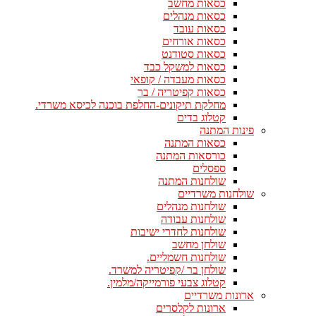
כסאות מחשב
כסאות מנהלים
כסאות עובד
כסאות אורחים
כסאות סטודנט
כסאות למשקל כבד
כסאות מעבדה / קופאי
כסאות קפיטריה / בר
מחלקת תיקונים-החלפת בוכנה לכיסא משרדי.
קטלוג בדים
פינות המתנה
כסאות המתנה
כורסאות המתנה
ספסלים
שולחנות המתנה
שולחנות משרדיים
שולחנות מנהלים
שולחנות עבודה
שולחנות לחדרי ישיבות
שולחן מחשב
שולחנות חשמליים.
שולחן בר /קפיטריה למשרד.
קטלוג צבעי פורמייקה/מלמין.
ארונות משרדיים
ארונות לקלסרים