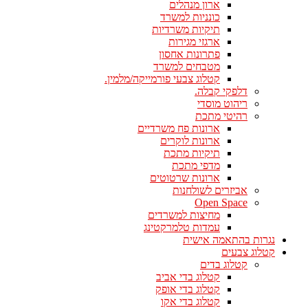
ארון מנהלים
כונניות למשרד
תיקיות משרדיות
ארגזי מגירות
פתרונות אחסון
מטבחים למשרד
קטלוג צבעי פורמייקה/מלמין.
דלפקי קבלה.
ריהוט מוסדי
רהיטי מתכת
ארונות פח משרדיים
ארונות לוקרים
תיקיות מתכת
מדפי מתכת
ארונות שרטוטים
אביזרים לשולחנות
Open Space
מחיצות למשרדים
עמדות טלמרקטינג
נגרות בהתאמה אישית
קטלוג צבעים
קטלוג בדים
קטלוג בדי אביב
קטלוג בדי אופק
קטלוג בדי אקו