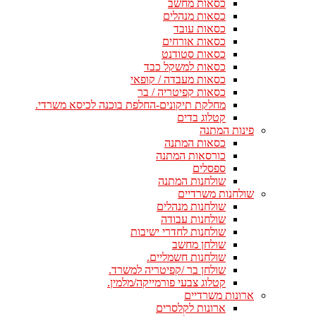
כסאות מחשב
כסאות מנהלים
כסאות עובד
כסאות אורחים
כסאות סטודנט
כסאות למשקל כבד
כסאות מעבדה / קופאי
כסאות קפיטריה / בר
מחלקת תיקונים-החלפת בוכנה לכיסא משרדי.
קטלוג בדים
פינות המתנה
כסאות המתנה
כורסאות המתנה
ספסלים
שולחנות המתנה
שולחנות משרדיים
שולחנות מנהלים
שולחנות עבודה
שולחנות לחדרי ישיבות
שולחן מחשב
שולחנות חשמליים.
שולחן בר /קפיטריה למשרד.
קטלוג צבעי פורמייקה/מלמין.
ארונות משרדיים
ארונות לקלסרים