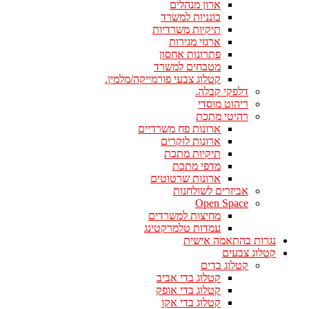
ארון מנהלים
כונניות למשרד
תיקיות משרדיות
ארגזי מגירות
פתרונות אחסון
מטבחים למשרד
קטלוג צבעי פורמייקה/מלמין.
דלפקי קבלה.
ריהוט מוסדי
רהיטי מתכת
ארונות פח משרדיים
ארונות לוקרים
תיקיות מתכת
מדפי מתכת
ארונות שרטוטים
אביזרים לשולחנות
Open Space
מחיצות למשרדים
עמדות טלמרקטינג
נגרות בהתאמה אישית
קטלוג צבעים
קטלוג בדים
קטלוג בדי אביב
קטלוג בדי אופק
קטלוג בדי אקו