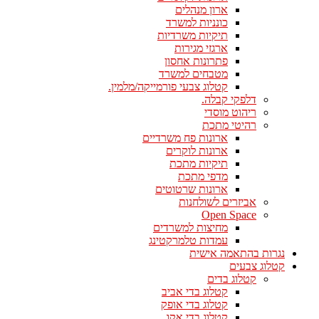
ארון מנהלים
כונניות למשרד
תיקיות משרדיות
ארגזי מגירות
פתרונות אחסון
מטבחים למשרד
קטלוג צבעי פורמייקה/מלמין.
דלפקי קבלה.
ריהוט מוסדי
רהיטי מתכת
ארונות פח משרדיים
ארונות לוקרים
תיקיות מתכת
מדפי מתכת
ארונות שרטוטים
אביזרים לשולחנות
Open Space
מחיצות למשרדים
עמדות טלמרקטינג
נגרות בהתאמה אישית
קטלוג צבעים
קטלוג בדים
קטלוג בדי אביב
קטלוג בדי אופק
קטלוג בדי אקו