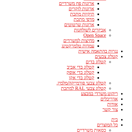
ארונות פח משרדיים
ארונות לוקרים
תיקיות מתכת
מדפי מתכת
ארונות שרטוטים
אביזרים לשולחנות
Open Space
מחיצות למשרדים
עמדות טלמרקטינג
נגרות בהתאמה אישית
קטלוג צבעים
קטלוג בדים
קטלוג בדי אביב
קטלוג בדי אופק
קטלוג בדי אקו
קטלוג צבעי פורמייקה/מלמין.
קטלוג צבעי RAL למתכת
ריהוט משרדי במבצע
אדריכלים
אודות
צור קשר
בית
כל המוצרים
כסאות משרדיים