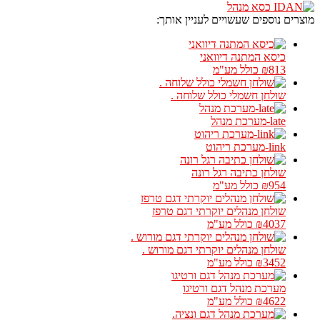
מוצרים נוספים שעשויים לעניין אותך:
כיסא המתנה דיוואני
₪813
כולל מע"מ
שולחן חשמלי כולל שלוחה .
late-מערכת מנהל
link-מערכת ריהוט
שולחן כתיבה רגל רונה
₪954
כולל מע"מ
שולחן מנהלים יוקרתי דגם טרפז
₪4037
כולל מע"מ
שולחן מנהלים יוקרתי דגם מורוש .
₪3452
כולל מע"מ
מערכת מנהל דגם ורטיגו
₪4622
כולל מע"מ