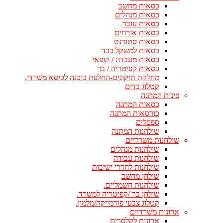
כסאות מחשב
כסאות מנהלים
כסאות עובד
כסאות אורחים
כסאות סטודנט
כסאות למשקל כבד
כסאות מעבדה / קופאי
כסאות קפיטריה / בר
מחלקת תיקונים-החלפת בוכנה לכיסא משרדי.
קטלוג בדים
פינות המתנה
כסאות המתנה
כורסאות המתנה
ספסלים
שולחנות המתנה
שולחנות משרדיים
שולחנות מנהלים
שולחנות עבודה
שולחנות לחדרי ישיבות
שולחן מחשב
שולחנות חשמליים.
שולחן בר /קפיטריה למשרד.
קטלוג צבעי פורמייקה/מלמין.
ארונות משרדיים
ארונות לקלסרים