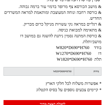
& מושב הכורסא צף מרופד בדמוי עור ברמה גבוהה.
& כורסה רחבה ונוחה המעוצבת ומותאמת למראה המשרדים
החדיש.
& רגליים במראה נקי עשויות מניקל כרום מבריק.
& מתאימה למבואת כניסה.
& כורסת המתנה גסמין ניתנת להשגה גם במושב דו
מושבי\תלת.
בודד
W820*D690*H760
דו
W1270*D690*H760
תלת
W1820*D690*H760
מידות
W820*D690*H760
* אפשרות משלוח לכל חלקי הארץ
* קיימים צבעים נוספים על בסיס הקטלוג
לקבלת הצעת מחיר