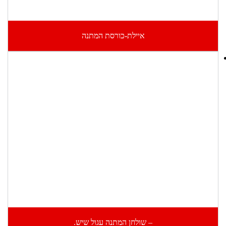
איילת-כורסת המתנה
– שולחן המתנה עגול שיש.