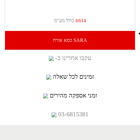
₪614
כולל מע"מ
SARA כסא אורח
עקבו אחרינו ב-
זמינים לכל שאלה
זמני אספקה מהירים
03-6815381