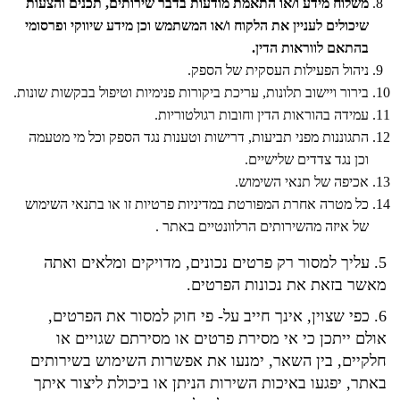
משלוח מידע ו/או התאמת מודעות בדבר שירותים, תכנים והצעות
שיכולים לעניין את הלקוח ו/או המשתמש וכן מידע שיווקי ופרסומי
בהתאם לווראות הדין.
ניהול הפעילות העסקית של הספק.
בירור ויישוב תלונות, עריכת ביקורות פנימיות וטיפול בבקשות שונות.
עמידה בהוראות הדין וחובות רגולטוריות.
התגוננות מפני תביעות, דרישות וטענות נגד הספק וכל מי מטעמה
וכן נגד צדדים שלישיים.
אכיפה של תנאי השימוש.
כל מטרה אחרת המפורטת במדיניות פרטיות זו או בתנאי השימוש
של איזה מהשירותים הרלוונטיים באתר .
5. עליך למסור רק פרטים נכונים, מדויקים ומלאים ואתה
מאשר בזאת את נכונות הפרטים.
6. כפי שצוין, אינך חייב על- פי חוק למסור את הפרטים,
אולם ייתכן כי אי מסירת פרטים או מסירתם שגויים או
חלקיים, בין השאר, ימנעו את אפשרות השימוש בשירותים
באתר, יפגעו באיכות השירות הניתן או ביכולת ליצור איתך