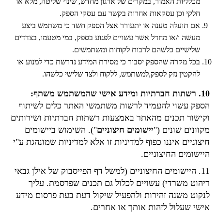
מכלליות האמור, במקרים של ארגון מחדש, שינוי שליטה, מלא או
חלקי וכן עסקאות אחרות בקשר עם עסקי הספק.
אם תועלה טענה או יתעורר אצל הספק חשד כי משתמש ביצע
מעשה ו/או מחדל אשר עשויים לפגוע בספק, במי מטעמו, בצדדים
שלישיים כלשהם לרבות לקוחות ומשתמשים.
בכל מקרה שהספק יסבור כי מסירת המידע נדרשת כדי למנוע או
להקטין נזק לספק,למשתמש, ללקוח ולצד שלישי כלשהו.
10. רשתות חברתיות ומידע אישי שהמשתמש משתף:
הספק עשוי להעמיד לרשות משתמשי האתר כלים לשיתוף
וקישור תכנים מהאתר באמצעות רשתות חברתיות ושירותים
מקוונים שונים ("
יישומים חיצוניים
"). השימוש ביישומים
חיצוניים איננו כפוף למדיניות זו אלא למדיניות שמונהגת ע"י
היישומים החיצוניים.
11. היישומים החיצוניים (למשל דף הפייסבוק של אילן גבאי
ריהוט משרדי) עשויים לכלול גם תכנים שפרסמת. עליך
לנקוט משנה זהירות ולהפעיל שיקול דעת בעת פרסום מידע
אישי שעלול לזהות אותך או אחרים.