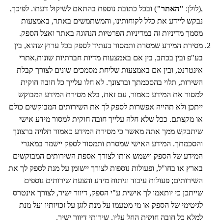
,(לולן:
"האתר"
) ובכל כתובת נוספת בהתאם לשיקול דעתו. לפיכך,
נבקש ליידע את כלל לקוחותינו, והמשתמשים באתר, באמצעות
מסמך מדיניות זה במדיניות הפרטיות הנהוגה באתר ואצל הספק.
מסירת המידע שמסרת ותמסור בעתיד לספק בכל ערוץ שהוא, בין
בע"פ ובין בכתב, בין אם באמצעות מדיות חברתיות שונות,אתרי
אינטרנט, ובין אם באמצעות שליחת מסמכים שונים לצורך קבלת
השירות, תלוי בהסכמתך וברצונך. לא חלו עלייך כל חובה חוקית
למסור את המידע כאמור, עם זאת, בלא מסירת המידע המבוקש
ייתכן ולא תהייה אפשרות לספק לך את השירותים המבוקשים כולם
או מקצתם. ככל שלא חלה עלייך חובה חוקית למסור מידע אישי
שיתבקש ממך אתה מאשר כי מסירת המידע כאמור תלויה ברצונך
והסכמתך. המידע האישי שמסרת ותמסור לספק יישמר במאגרי
המידע של הספק וישמש אותו לצורך אספת השירותים המבוקשים
בארץ או בחו"ל, ופעולות נוספות לצורך יישומן על מנת לספק לך את
השירותים; פעולות עיבוד וניתוח מידע והצעת שירותים נוספים
שייתכן כי יותאמו לך אישית ע"י הספק, דיוור ישיר, לצורך אינטרס
לגיטימי של הספק או מי מטעמו על מנת לוגן על זכויותיו ועל מנת
למלא כל חובה חוקית החל עליו. שירותי דיוור ישיר.