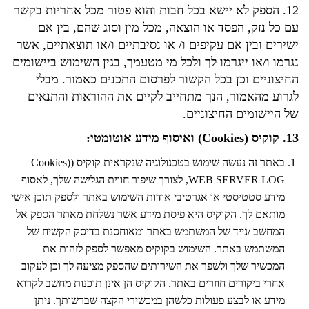
12. הספק לא יישא בכל חבות והוא פטור מכל אחריות בקשר
עם כל נזק, הפסד או הוצאה, מכל מין וסוג שהם, בין אם
ישירים ובין אם עקיפים ו/ או נסיבתיים ו/או תוצאתיים, אשר
נגרמו ו/או ייגרמו לך ולכל מי מטעמך, בגין השימוש ביישומים
החיצוניים וכן בכל הקשור לפרסום התכנים כאמור. מבלי
לגרוע מהאמור, הנך מתחייב לקיים את ההוראות והתנאים
של היישומים החיצוניים.
13. קוקיס (Cookies) ואיסוף מידע אוטומטי:
באתר זה נעשה שימוש בטכנולוגיה שנקראית קוקיס ((Cookies
WEB SERVER LOG, לצורך שיפור חווית הגלישה שלך, לאסוף
מידע סטטיסטי או אגרטיבי אודות השימוש באתר ולספק תוכן אישי
מותאם לך. הקוקיס היא פיסת מידע אשר נשלחת מאתר הספק אל
המחשב /נייד של המשתמש באתר ומאוחסנת בדיסק הקשיח של
המשתמש באתר. השימוש בקוקיס מאפשר לספק לזהות את
המכשיר שלך ולשפר את השירותים שהספק מציעה לך וכן לעקוב
אחרי ביקורים חוזרים באתר. הקוקיס הן אינן תוכנות מחשב לקרוא
מידע או לבצע פעולות כלשהן במכשירי הקצה שברשותך. ניתן