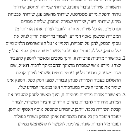
תקשורת, שירותי עיבוד נתונים, שירותי שמירה ואחסון, שירותי
ניתוח והפקת מידע סטטיסטי, שירותי מחשוב ענן, שירותי אבטחת
מידע, שירותי דיוור, שירותי שמירה ואחסון, שליחת מסרים
ופרסומים, או כל שירות אחר הרלוונטי לצורך אחת או יותר מן
המטרות שלשמן נאסף המידע, לעמוד בדרישות הדין; לנהל את
עסקי הספק; להגן על הזכויות, הקניין או על האינטרסים הלגיטימיים
של הספק, של לקוחותיו ו/או על פי אישור מפורט ממך לפני הגילוי;
באישורך מדיניות פרטיות זו, הינך מסכים ומאשר להספק להעביר
לצד ג' מידע אישי שמסרת מרצונך ובהסכמתך לרבות דוא"ל, שם
ושם משפחה, מספר טלפון ופרטי כרטיס אשראי לצורך קבלת
התשלום בעבור השירות שניתן עבורך. למען הסק ספק, הספק אינו
שומר את פרטי האשרי במערכותיו ו/או במאגרי המידע שלו.
באישורך אודות מדיניות פרטיות זו, הינך מאשר לספק להעביר את
המידע אודותיך לחברות בתחום הריהוט והציוד המשרדי, לצורך
קבלת השירות בלבד. ייתכן שהמידע שהספק אוסף ויאסוף יאוחסן,
יעובד ויועבר בין כל אחת מהמדינות איתן הספק משתף פעולות
ועובד מול חברות שונות על מנת לאפשר לו להשתמש במידע