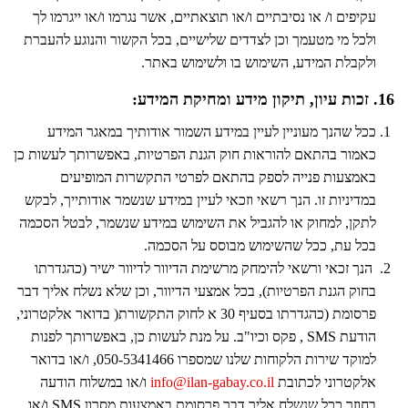
עקיפים ו/ או נסיבתיים ו/או תוצאתיים, אשר נגרמו ו/או ייגרמו לך
ולכל מי מטעמך וכן לצדדים שלישיים, בכל הקשור והנוגע להעברת
ולקבלת המידע, השימוש בו ולשימוש באתר.
16. זכות עיון, תיקון מידע ומחיקת המידע:
ככל שהנך מעוניין לעיין במידע השמור אודותיך במאגר המידע
כאמור בהתאם להוראות חוק הגנת הפרטיות, באפשרותך לעשות כן
באמצעות פנייה לספק בהתאם לפרטי התקשרות המופיעים
במדיניות זו. הנך רשאי וזכאי לעיין במידע שנשמר אודותייך, לבקש
לתקן, למחוק או להגביל את השימוש במידע שנשמר, לבטל הסכמה
בכל עת, ככל שהשימוש מבוסס על הסכמה.
הנך זכאי ורשאי להימחק מרשימת הדיוור לדיוור ישיר (כהגדרתו
בחוק הגנת הפרטיות), בכל אמצעי הדיוור, וכן שלא נשלח אליך דבר
פרסומת (כהגדרתו בסעיף 30 א לחוק התקשורת( בדואר אלקטרוני,
הודעת SMS , פקס וכיו"ב. על מנת לעשות כן, באפשרותך לפנות
למוקד שירות הלקוחות שלנו שמספרו 050-5341466, ו/או בדואר
אלקטרוני לכתובת
info@ilan-gabay.co.il
ו/או במשלוח הודעה
בחוזר ככל שנשלח אליך דבר פרסומת באמצעות מסרון SMS ו/או