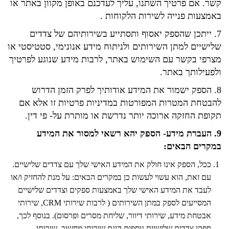
קשר. אם פרטיך השתנו, עליך לעדכנם באופן מקוון באתר או
באמצעות פנייה לשירות הלקוחות .
7. ייתכן שהספק יאסוף ותסתייע בשירותיהם של צדדים
שלישיים למתן השירותים ולניתוח מידע אנונימי, סטטיסטי או
מצרפי בקשר עם השימוש באתר, לרבות מידע שנוגע לפרטיך
ולפעילותך באתר.
8. הספק ישמור את המידע אודותיך לפרק הזמן הדרוש
להבטחת המטרות המפורטות במדיניות פרטיות זו אלא אם
תקופת החזקה ארוכה יותר נדרשת או מותרת על- פי דין.
9. העברת מידע- הספק יהא רשאי למסור את המידע
במקרים הבאים:
ככל, הספק אינו חולק את המידע האישי שלך עם צדדים שלישיים.
עם זאת, הוא עשוי לעשות כן במקרים הבאים: על מנת להחזיק ו/או
לעבד את המידע האישי שלך באמצעות ספקים וצדדים שלישיים
המסייעים לספק במתן השירותים ( לרבות שירותי CRM, שירותי
אבטחת מידע, שירותי דיוור, שליחת מסרים ופרסום). בנוסף לכך,
ספקי צדדים שלישיים נוספים הינם שירותי מחשוב, שירותי