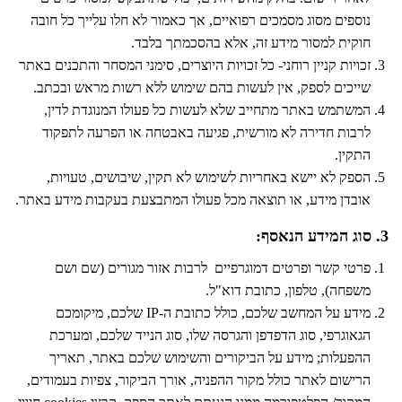
נוספים מסוג מסמכים רפואיים, אך כאמור לא חלו עלייך כל חובה
חוקית למסור מידע זה, אלא בהסכמתך בלבד.
זכויות קניין רוחני- כל זכויות היוצרים, סימני המסחר והתכנים באתר
שייכים לספק, אין לעשות בהם שימוש ללא רשות מראש ובכתב.
המשתמש באתר מתחייב שלא לעשות כל פעולו המנוגדת לדין,
לרבות חדירה לא מורשית, פגיעה באבטחה או הפרעה לתפקוד
התקין.
הספק לא יישא באחריות לשימוש לא תקין, שיבושים, טעויות,
אובדן מידע, או תוצאה מכל פעולו המתבצעת בעקבות מידע באתר.
3. סוג המידע הנאסף:
פרטי קשר ופרטים דמוגרפיים לרבות אזור מגורים (שם ושם
משפחה), טלפון, כתובת דוא"ל.
מידע על המחשב שלכם, כולל כתובת ה-IP שלכם, מיקומכם
הגאוגרפי, סוג הדפדפן והגרסה שלו, סוג הנייד שלכם, ומערכת
ההפעלות; מידע על הביקורים והשימוש שלכם באתר, תאריך
הרישום לאתר כולל מקור ההפניה, אורך הביקור, צפיות בעמודים,