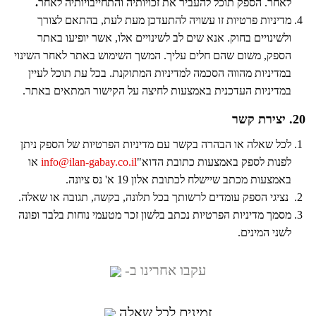
לאחר. הספק תוכל להעביר את זכויותיה והתחייבויותיה לאחר
.
מדיניות פרטיות זו עשויה להתעדכן מעת לעת, בהתאם לצורך
ולשינויים בחוק. אנא שים לב לשינויים אלו, אשר יופיעו באתר
הספק, משום שהם חלים עליך. המשך השימוש באתר לאחר השינוי
במדיניות מהווה הסכמה למדיניות המתוקנת. בכל עת תוכל לעיין
במדיניות העדכנית באמצעות לחיצה על הקישור המתאים באתר.
20. יצירת קשר
לכל שאלה או הבהרה בקשר עם מדיניות הפרטיות של הספק ניתן
לפנות לספק באמצעות כתובת הדוא"
info@ilan-gabay.co.il
או
באמצעות מכתב שיישלח לכתובת אלון 19 א' נס ציונה.
נציגי הספק עומדים לרשותך בכל תלונה, בקשה, תגובה או שאלה.
מסמך מדיניות הפרטיות נכתב בלשון זכר מטעמי נוחות בלבד ופונה
לשני המינים.
עקבו אחרינו ב-
זמינים לכל שאלה