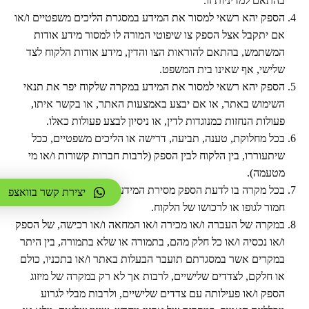
בהתאם למדיניות זו.
הספק יהא רשאי למסור את המידע במסגרת הליכים משפטיים ו/או
אם יתקבל אצל הספק צו שיפוטי המורה לו למסור מידע אודות
המשתמש, בהתאם להוראות הצו והדין, מידע אודות הלקוח לצד
שלישי, אף שאינו בית המשפט.
הספק יהא רשאי למסור את המידע במקרה שלקוח יפר את תנאי
השימוש באתר, או אם יבצע באמצעות האתר, או בקשר איתו,
פעולות הנחזות כמנוגדות לדין, או ניסיון לבצע פעולות כאלו.
בכל מחלוקת, טענה, תביעה, דרישה או הליכים משפטיים, ככל
שיתעוררו, בין הלקוח לבין הספק (לרבות חברות קשורות ו/או מי
מטעמה).
בכל מקרה בו לדעת הספק מסירת המידע נחוצה כדי למנוע נזק
יצירת קשר בוואצפ
חמור לגופו או לרכושו של הלקוח.
במקרה של העברה ו/או מכירה ו/או המחאה ו/או רכישה, של הספק
ו/או נכסיה ו/או כל חלק מהם, בתמורה או שלא בתמורה, בין היתר
במקרים אשר במסגרתם תועבר הבעלות באתר ו/או בתכניו, כולם
או חלקם, לצדדים שלישיים, לרבות אך לא רק במקרה של מיזוג
הספק ו/או פעילותה עם צדדים שלישיים, ולרבות מבלי לגרוע