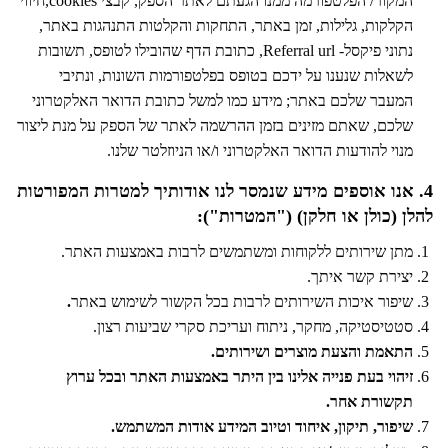
המקור/ הפלטפורמה ממנו הגעתם לאתר הספק, קבצי cookies,חיווי
הקלקות, גלילות, זמן באתר, התחקות והקלטות התנהגות באתר,
נתוני פיקסל- Referral url, כתובת הדף שהובילו לטופס, תשובות
לשאלות שנענו על ידכם בטופס בפלטפורמות
השונות, ונתיבי
המעבר שלכם באתר; מידע כמו למשל כתובת הדואר האלקטרוני
שלכם, שאתם מזינים בזמן ההרשמה לאתר של הספק על מנת ליצור
מנוי להודעות הדואר האלקטרוני ו/או הניוזלטר שלנו.
4. אנו אוספים מידע שנמסר לנו אודותיך למטרות המפורטות
להלן (כולן או חלקן) ("המטרות"):
מתן שירותים ללקוחות ומשתמשים לרבות באמצעות האתר.
יצירת קשר איתך.
שיפור איכות השירותים לרבות בכל הקשור לשימוש באתר
.
סטטיסטיקה, מחקר, ניתוח ועריכת סקרי שביעות רצון.
התאמת והצעת מוצרים ושירותים.
זיהוי בעת פנייה אלינו בין היתר באמצעות האתר ובכל ערוץ
תקשורת אחר.
שיפור, תיקון, איחוד וטיוב המידע אודות המשתמש.