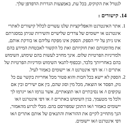
לנטרל את הקוקיס, בכל עת, באמצעות הגדרות הדפדפן שלך.
14. קישורים :
אתר האינטרנט והאפליקציות שלנו עשויים לכלול קישורים לאתרי
אינטרנט או יישומים של צדדים שלישיים והשירות שניתן במסגרתם
אינו ניתן על ידי הספק. הספק אינו מפקח עליהם או בודקת אותם,
את מהימנותם ואת חוקיותם ואת כל הקשור לאבטחת המידע בהם
ולמדיניות הפרטיות שלום. אינך מחויב לעשות בהם שימוש, השימוש
בהם באחריותך בלבד, ובכפוף לתנאי השימוש ומדיניות הפרטיות של
אתרים ו / או דפי אינטרנט ו/ או יישומים כאמור לעיל.
הספק לא יישא בכל חבות והוא פטור מכל אחריות בקשר עם כל
נזק, הפסד או הוצאה, מכל מין וסוג שהם, בין אם ישירים ובין אם
עקיפים ו/ או נסיבתיים ו/או תוצאתיים, אשר נגרמו ו/או ייגרמו לך
ולכל מי מטעמך, בגין השימוש באתרים ו/ או דפי אינטרנט ו/או
יישומים כאמור ו/או התוכן שמפורסם בהם. מבלי לגרוע מהאמור,
הנך מתחייב לקיים את ההוראות והתנאים של אותם אתרים ו/או
דפי אינטרנט ו/או יישומים.