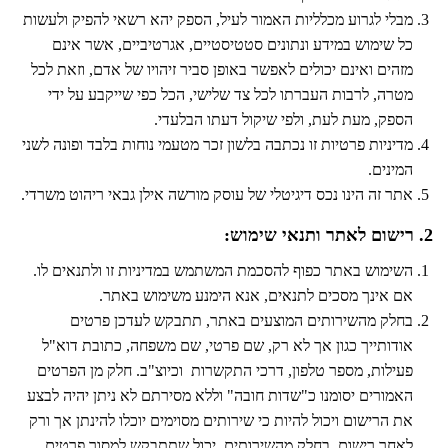
מבלי לגרוע מכלליות האמור לעיל, הספק יהא רשאי להפיק ולעשות
כל שימוש במידע ונתונים סטטיסטיים, אגרטיביים, אשר אינם
מזהים ואינם יכולים לאפשר באופן סביר זיהויו של אדם, וזאת לכל
מטרה, לרבות העברתו לכל צד שלישי, הכל כפי שייקבע על ידי
הספק, מעת לעת, ולפי שיקול דעתו הבלעדי.
מדיניות פרטיות זו נכתבה בלשון זכר מטעמי נוחות בלבד ופונה לשני
המינים.
אתר זה הינו נכס דיגיטלי של עוסק מורשה אילן גבאי ריהוט משרדי.
2. רישום לאתר ותנאי שימוש:
השימוש באתר כפוף להסכמת המשתמש במדיניות זו ולתנאים לו.
אם אינך מסכים לתנאים, אנא הימנע משימוש באתר.
בחלק מהשירותים המוצעים באתר, תתבקש לעדכן פרטים
אודותייך כגון אך לא רק, שם פרטי, שם משפחה, כתובת דוא"ל
פעילות, מספר טלפון, דרכי התקשרות וכיוצ"ב. חלק מן הפרטים
האמורים יסומנו כ"שדות חובה" וללא מסירתם לא ניתן יהיה לבצע
את הרישום ויכול להיות כי שירותים מסוימים יוכלו להינתן אך ורק
לאחר רישום. בחלק מהשירותים, יכול שתתבקש למסור פרטים