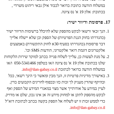
במשלוח הודעה כתובת בדואר לכבוד אילן גבאי ריהוט משרדי ,
בכתובת: אלון 19 א' נס ציונה.
17. פרסומת ודיוור ישיר:
הנך זכאי ורשאי לבקש מהספק שלא להיכלל ברשימות הדיוור ישיר
(כהגדרתו בחוק הגנת הפרטיות) של הספק וכן שלא יישלח אלייך
דבר פרסומת (כהגדרתו בסעיף 30א לחוק התקשורת) באמצעים
אלקטרונים דוגמת דואר אלקטרוני, הודעות SMS וכו'.
על מנת לעשות כן, עלייך לשלוח פנייה בכתב למוקד שירות הלקוחות
שלנו בכתובת אלון 19 א' נס ציונה ו/או בטלפון 050-5341466 ו/או
במשלוח הודעה בדואר לכתובת
info@ilan-gabay.co.il
.
באישורך מדיניות פרטיות זו, הנך מבין ומאשר כי הינך רשאי, ככל
ובהיקף שהדין מעניק לך זכות כזו ובכפוף לחריגים הקבועים בדין,
לעיין במידע על אודותייך אשר מצוי במאגרי המידע של הספק ואף
לבקש מהספק לתקן או למחוק מידע זה אן אינו נכון, שלם או מדויק.
כדי לממש זכות זו יש לשלוח אל הספק בקשה בכתב לכתובת דוא"ל
.
info@ilan-gabay.co.il