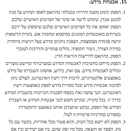
15. אבטחת מידע:
הספק ינקוט משנה זהירות טכנולוגי בהתאם לאופי המידע על מנת
למנוע אבדן, שימוש לרעה או שינוי של הפרטים האישיים שלכם.
הספק יאחסן את כל הפרטים האישיים שלכם שיסופקו על ידכם
בשרתים מאובטחים המוגנים בסיסמא ובחומת אש, בקרת הרשאות
וגישה פנימית מצומצמת, הצפנת נתונים ומידע בעל רגישות מיוחדת
במידת הצורך, ניטור תקופתי, נהלים פנימיים והדרכות לעובדי
הספק, בהתאם לדרישות הוראות הדין.
הספק מייחס בחשיבות לאבטחת המידע במערכותיו ומיישם מוצרים
ונהלים לאבטחת מידע. עם זאת, כידוע, אחסונו והעברתו של מידע
באמצעים אלקטרוניים, לרבות דרך רשת האינטרנט, לעולם נתון
לסיכוני אבטחת מידע ובכל מסירת מידע לספק באמצעות רשת
האינטרנט, הנך עושה זאת בכפוף לסכנות הכרוכות בהעברת המידע
בדרך זו. בכל מקרה, שקיים חשש לגבי אבטחת המידע או העברת
המידע של הספק, נבקש שתעדכן אותנו באמצעי התקשרות
כמפורט במדיניות פרטיות זו לעיל.
הספק לא יישא בכל חבות, והוא פטור מכל אחריות, בקשר עם כל
נזק, הפסד או הוצאה, מכל מין וסוג שהם, בין אם ישירים ובין אם