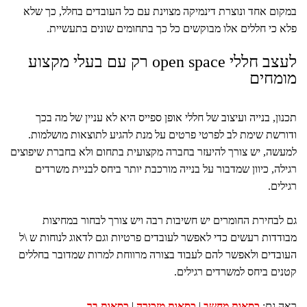
במקום אחד ונוצרת דינמיקה מצוינת עם כל העובדים בחלל, כך שלא
פלא כי חללים אלו מבוקשים כל כך בתחומים שונים בתעשיית.
לעצב חללי open space רק עם בעלי מקצוע
מומחים
תכנון, בנייה ועיצוב של חללי אופן ספייס היא לא עניין של מה בכך
ודורשת שימת לב לפרטי פרטים על מנת להגיע לתוצאות מושלמות.
למעשה, יש צורך להיעזר בחברה מקצועית בתחום ולא בחברת שיפוצים
רגילה, כיוון שמדבור על בנייה מורכבת יותר ביחס לבניית משרדים
רגילים.
גם לבחירת החומרים יש חשיבות רבה ויש צורך לבחור במחיצות
מבודדות רעשים כדי לאפשר לעובדים פרטיות וגם לדאוג לנוחות ש \ל
העובדים ולאפשר להם לעבוד בצורה מרווחת למרות שמדובר בחללים
קטנים ביחס למשרדים רגילים.
ראה גם:
כסאות מחשב
|
כסאות מזכירה
|
כסאות בר