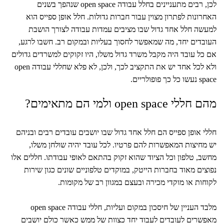
לכן, רבים מתעניינים בחלל עבודה open space שנהפך בשנים
האחרונות לפתרון מצוין עבור חברות גדולות. חלל אופן ספייס הוא
למעשה חלל אחד גדול שבו מציבים עמדות עבודה לצורך הושבת
העובדים יחד, מה שמאפשר לחסוך בעליות ובמקום רב. חשבו לרגע,
אם כל עובד היה מקבל משרד גדול משלו, היו זקוקים למשרדים גדולים
ולא לכל אחד יש את התקציב לכך, ולכן, לא פלא שחללי עבודה open
space נעשו כל כך פופולריים.
מהם חללי open space ולמי הם מתאימים?
חללי אופן ספייס הם חלל אחד גדול שבו יושבים עובדים רבים ובניהם
יש מחיצות המאפשרות להם פרטיו. לכל עובד יהיה שולחן משלו,
מחשב, טלפון וכל הציוד שהוא זקוק בהתאם לאופי עבודתו. חללים אלו
נפוצים מאוד בחברות הייטק, במוקדים טלפוניים שונים כגון שירות
לקוחות או מוקדי מכירה ובעצם במגוון רב של מקומות.
מלבד העניין של חיסכון במקום ועליות, חללי עבודה open space
מאפשרים לעובדים לעבוד יחד כצוות של ממש כאשר כולם יושבים