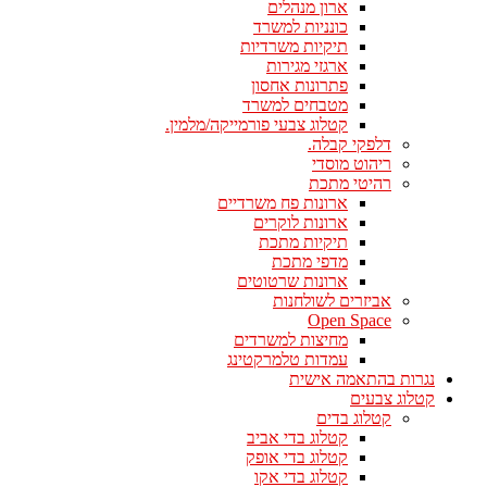
ארון מנהלים
כונניות למשרד
תיקיות משרדיות
ארגזי מגירות
פתרונות אחסון
מטבחים למשרד
קטלוג צבעי פורמייקה/מלמין.
דלפקי קבלה.
ריהוט מוסדי
רהיטי מתכת
ארונות פח משרדיים
ארונות לוקרים
תיקיות מתכת
מדפי מתכת
ארונות שרטוטים
אביזרים לשולחנות
Open Space
מחיצות למשרדים
עמדות טלמרקטינג
נגרות בהתאמה אישית
קטלוג צבעים
קטלוג בדים
קטלוג בדי אביב
קטלוג בדי אופק
קטלוג בדי אקו