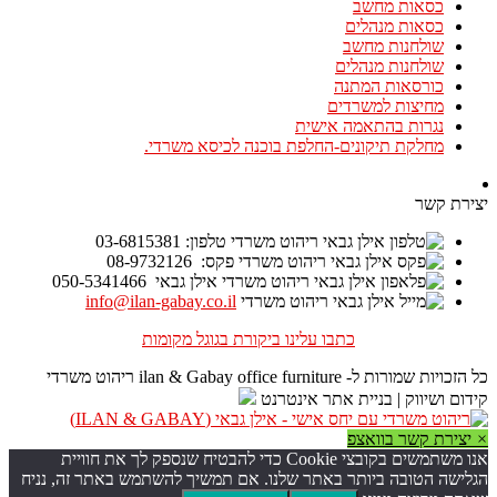
כסאות מחשב
כסאות מנהלים
שולחנות מחשב
שולחנות מנהלים
כורסאות המתנה
מחיצות למשרדים
נגרות בהתאמה אישית
מחלקת תיקונים-החלפת בוכנה לכיסא משרדי.
יצירת קשר
טלפון: 03-6815381
פקס: 08-9732126
אילן גבאי 050-5341466
info@ilan-gabay.co.il
כתבו עלינו ביקורת בגוגל מקומות
כל הזכויות שמורות ל- ilan & Gabay office furniture ריהוט משרדי
קידום ושיווק | בניית אתר אינטרנט
×
יצירת קשר בוואצפ
אנו משתמשים בקובצי Cookie כדי להבטיח שנספק לך את חוויית
הגלישה הטובה ביותר באתר שלנו. אם תמשיך להשתמש באתר זה, נניח