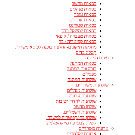
כסאות מחשב
כסאות מנהלים
כסאות עובד
כסאות אורחים
כסאות סטודנט
כסאות למשקל כבד
כסאות מעבדה / קופאי
כסאות קפיטריה / בר
מחלקת תיקונים-החלפת בוכנה לכיסא משרדי.
קטלוג בדים
פינות המתנה
כסאות המתנה
כורסאות המתנה
ספסלים
שולחנות המתנה
שולחנות משרדיים
שולחנות מנהלים
שולחנות עבודה
שולחנות לחדרי ישיבות
שולחן מחשב
שולחנות חשמליים.
שולחן בר /קפיטריה למשרד.
קטלוג צבעי פורמייקה/מלמין.
ארונות משרדיים
ארונות לקלסרים