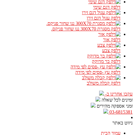
דלפק דגם שימי
דלפק עגול דגם זירו
דלפק מסגרת 300X70 ננו שחור פניקס.
דלפק אור
דלפק צבע
דלפק בר מדוקק
דלפק עץ -פסים לפי מידה
דלפק קבלה משולב
עקבו אחרינו ב-
זמינים לכל שאלה
זמני אספקה מהירים
03-6815381
ניווט באתר
עמוד הבית