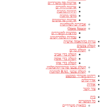
ארונות פח משרדיים
ארונות לוקרים
תיקיות מתכת
מדפי מתכת
ארונות שרטוטים
אביזרים לשולחנות
Open Space
מחיצות למשרדים
עמדות טלמרקטינג
נגרות בהתאמה אישית
קטלוג צבעים
קטלוג בדים
קטלוג בדי אביב
קטלוג בדי אופק
קטלוג בדי אקו
קטלוג צבעי פורמייקה/מלמין.
קטלוג צבעי RAL למתכת
ריהוט משרדי במבצע
אדריכלים
אודות
צור קשר
בית
כל המוצרים
כסאות משרדיים