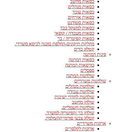
כסאות מחשב
כסאות מנהלים
כסאות עובד
כסאות אורחים
כסאות סטודנט
כסאות למשקל כבד
כסאות מעבדה / קופאי
כסאות קפיטריה / בר
מחלקת תיקונים-החלפת בוכנה לכיסא משרדי.
קטלוג בדים
פינות המתנה
כסאות המתנה
כורסאות המתנה
ספסלים
שולחנות המתנה
שולחנות משרדיים
שולחנות מנהלים
שולחנות עבודה
שולחנות לחדרי ישיבות
שולחן מחשב
שולחנות חשמליים.
שולחן בר /קפיטריה למשרד.
קטלוג צבעי פורמייקה/מלמין.
ארונות משרדיים
ארונות לקלסרים