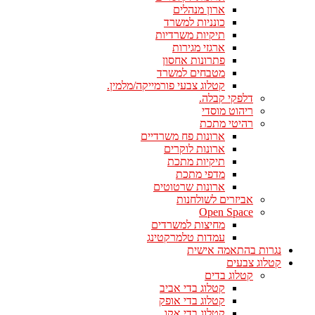
ארון מנהלים
כונניות למשרד
תיקיות משרדיות
ארגזי מגירות
פתרונות אחסון
מטבחים למשרד
קטלוג צבעי פורמייקה/מלמין.
דלפקי קבלה.
ריהוט מוסדי
רהיטי מתכת
ארונות פח משרדיים
ארונות לוקרים
תיקיות מתכת
מדפי מתכת
ארונות שרטוטים
אביזרים לשולחנות
Open Space
מחיצות למשרדים
עמדות טלמרקטינג
נגרות בהתאמה אישית
קטלוג צבעים
קטלוג בדים
קטלוג בדי אביב
קטלוג בדי אופק
קטלוג בדי אקו