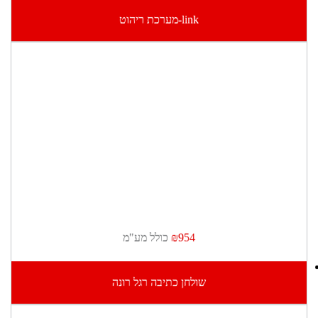
link-מערכת ריהוט
₪954
כולל מע"מ
שולחן כתיבה רגל רונה