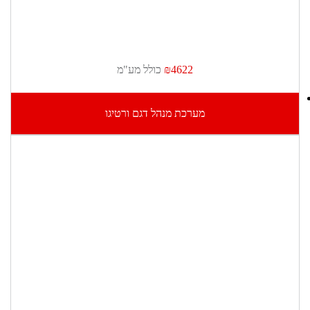
₪4622
כולל מע"מ
מערכת מנהל דגם ורטיגו