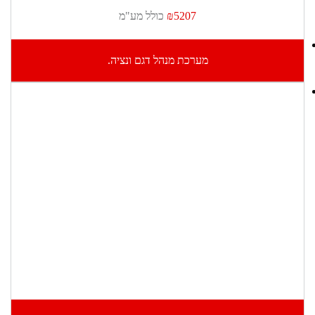
₪5207
כולל מע"מ
מערכת מנהל דגם ונציה.