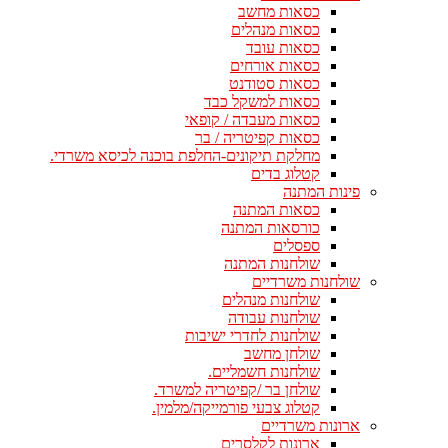
כסאות מחשב
כסאות מנהלים
כסאות עובד
כסאות אורחים
כסאות סטודנט
כסאות למשקל כבד
כסאות מעבדה / קופאי
כסאות קפיטריה / בר
מחלקת תיקונים-החלפת בוכנה לכיסא משרדי.
קטלוג בדים
פינות המתנה
כסאות המתנה
כורסאות המתנה
ספסלים
שולחנות המתנה
שולחנות משרדיים
שולחנות מנהלים
שולחנות עבודה
שולחנות לחדרי ישיבות
שולחן מחשב
שולחנות חשמליים.
שולחן בר /קפיטריה למשרד.
קטלוג צבעי פורמייקה/מלמין.
ארונות משרדיים
ארונות לקלסרים