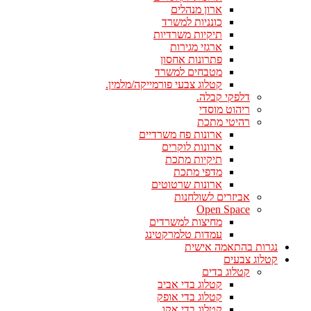
ארון מנהלים
כונניות למשרד
תיקיות משרדיות
ארגזי מגירות
פתרונות אחסון
מטבחים למשרד
קטלוג צבעי פורמייקה/מלמין.
דלפקי קבלה.
ריהוט מוסדי
רהיטי מתכת
ארונות פח משרדיים
ארונות לוקרים
תיקיות מתכת
מדפי מתכת
ארונות שרטוטים
אביזרים לשולחנות
Open Space
מחיצות למשרדים
עמדות טלמרקטינג
נגרות בהתאמה אישית
קטלוג צבעים
קטלוג בדים
קטלוג בדי אביב
קטלוג בדי אופק
קטלוג בדי אקו