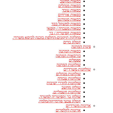
כסאות מחשב
כסאות מנהלים
כסאות עובד
כסאות אורחים
כסאות סטודנט
כסאות למשקל כבד
כסאות מעבדה / קופאי
כסאות קפיטריה / בר
מחלקת תיקונים-החלפת בוכנה לכיסא משרדי.
קטלוג בדים
פינות המתנה
כסאות המתנה
כורסאות המתנה
ספסלים
שולחנות המתנה
שולחנות משרדיים
שולחנות מנהלים
שולחנות עבודה
שולחנות לחדרי ישיבות
שולחן מחשב
שולחנות חשמליים.
שולחן בר /קפיטריה למשרד.
קטלוג צבעי פורמייקה/מלמין.
ארונות משרדיים
ארונות לקלסרים