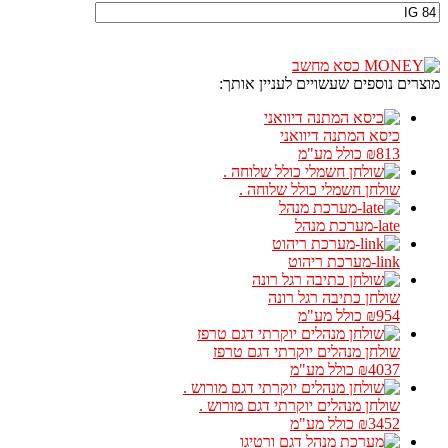
מוצרים נוספים שעשויים לעניין אותך:
כיסא המתנה דיוואני
₪813
כולל מע"מ
שולחן חשמלי כולל שלוחה .
late-מערכת מנהל
link-מערכת ריהוט
שולחן כתיבה רגל רונה
₪954
כולל מע"מ
שולחן מנהלים יוקרתי דגם טרפז
₪4037
כולל מע"מ
שולחן מנהלים יוקרתי דגם מורוש .
₪3452
כולל מע"מ