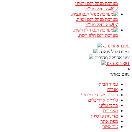
מערכת מנהל דגם ורטיגו
₪4622
כולל מע"מ
מערכת מנהל דגם ונציה.
₪5207
כולל מע"מ
מערכת דגם חלון רשת.
עקבו אחרינו ב-
זמינים לכל שאלה
זמני אספקה מהירים
03-6815381
ניווט באתר
עמוד הבית
אודות
ריהוט משרדי במבצע
גלריית אדריכלים
כתבו עלינו
מאמרים
מדיניות פרטיות
מפת אתר
צור קשר