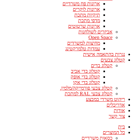
ארונות פח משרדיים
ארונות לוקרים
תיקיות מתכת
מדפי מתכת
ארונות שרטוטים
אביזרים לשולחנות
Open Space
מחיצות למשרדים
עמדות טלמרקטינג
נגרות בהתאמה אישית
קטלוג צבעים
קטלוג בדים
קטלוג בדי אביב
קטלוג בדי אופק
קטלוג בדי אקו
קטלוג צבעי פורמייקה/מלמין.
קטלוג צבעי RAL למתכת
ריהוט משרדי במבצע
אדריכלים
אודות
צור קשר
בית
כל המוצרים
כסאות משרדיים