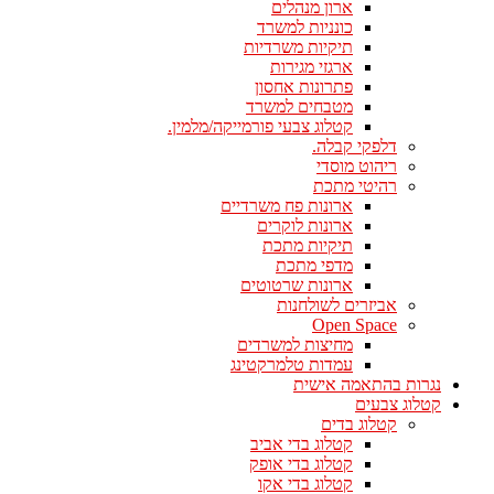
ארון מנהלים
כונניות למשרד
תיקיות משרדיות
ארגזי מגירות
פתרונות אחסון
מטבחים למשרד
קטלוג צבעי פורמייקה/מלמין.
דלפקי קבלה.
ריהוט מוסדי
רהיטי מתכת
ארונות פח משרדיים
ארונות לוקרים
תיקיות מתכת
מדפי מתכת
ארונות שרטוטים
אביזרים לשולחנות
Open Space
מחיצות למשרדים
עמדות טלמרקטינג
נגרות בהתאמה אישית
קטלוג צבעים
קטלוג בדים
קטלוג בדי אביב
קטלוג בדי אופק
קטלוג בדי אקו