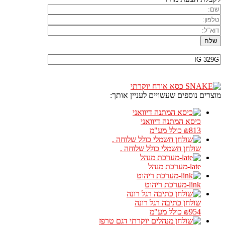
מוצרים נוספים שעשויים לעניין אותך:
כיסא המתנה דיוואני
₪813
כולל מע"מ
שולחן חשמלי כולל שלוחה .
late-מערכת מנהל
link-מערכת ריהוט
שולחן כתיבה רגל רונה
₪954
כולל מע"מ