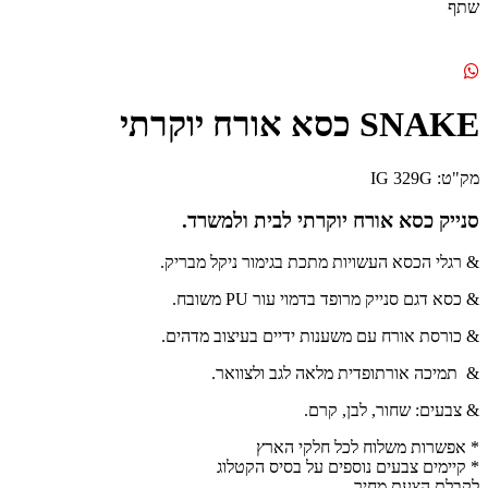
שתף
SNAKE כסא אורח יוקרתי
מק"ט: IG 329G
סנייק כסא אורח יוקרתי לבית ולמשרד.
& רגלי הכסא העשויות מתכת בגימור ניקל מבריק.
& כסא דגם סנייק מרופד בדמוי עור PU משובח.
& כורסת אורח עם משענות ידיים בעיצוב מדהים.
& תמיכה אורתופדית מלאה לגב ולצוואר.
& צבעים: שחור, לבן, קרם.
* אפשרות משלוח לכל חלקי הארץ
* קיימים צבעים נוספים על בסיס הקטלוג
לקבלת הצעת מחיר