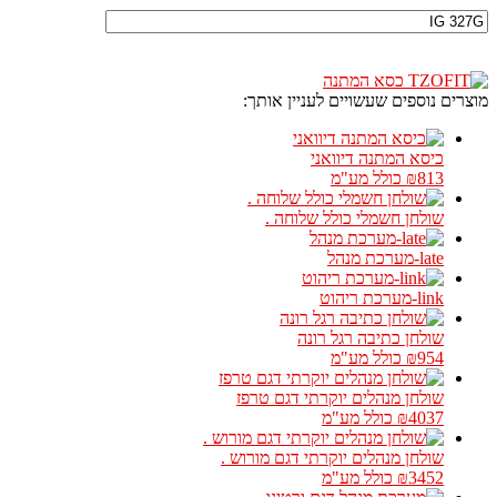
מוצרים נוספים שעשויים לעניין אותך:
כיסא המתנה דיוואני
₪813
כולל מע"מ
שולחן חשמלי כולל שלוחה .
late-מערכת מנהל
link-מערכת ריהוט
שולחן כתיבה רגל רונה
₪954
כולל מע"מ
שולחן מנהלים יוקרתי דגם טרפז
₪4037
כולל מע"מ
שולחן מנהלים יוקרתי דגם מורוש .
₪3452
כולל מע"מ