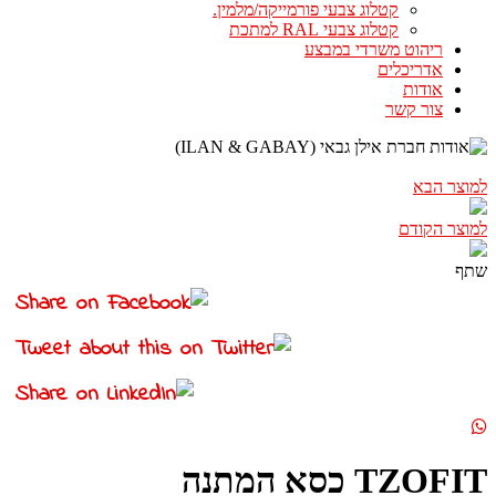
קטלוג צבעי פורמייקה/מלמין.
קטלוג צבעי RAL למתכת
ריהוט משרדי במבצע
אדריכלים
אודות
צור קשר
למוצר הבא
למוצר הקודם
שתף
TZOFIT כסא המתנה