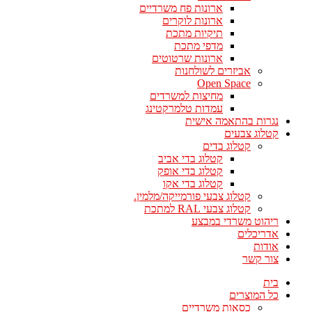
ארונות פח משרדיים
ארונות לוקרים
תיקיות מתכת
מדפי מתכת
ארונות שרטוטים
אביזרים לשולחנות
Open Space
מחיצות למשרדים
עמדות טלמרקטינג
נגרות בהתאמה אישית
קטלוג צבעים
קטלוג בדים
קטלוג בדי אביב
קטלוג בדי אופק
קטלוג בדי אקו
קטלוג צבעי פורמייקה/מלמין.
קטלוג צבעי RAL למתכת
ריהוט משרדי במבצע
אדריכלים
אודות
צור קשר
בית
כל המוצרים
כסאות משרדיים