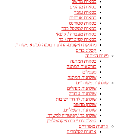
כסאות מחשב
כסאות מנהלים
כסאות עובד
כסאות אורחים
כסאות סטודנט
כסאות למשקל כבד
כסאות מעבדה / קופאי
כסאות קפיטריה / בר
מחלקת תיקונים-החלפת בוכנה לכיסא משרדי.
קטלוג בדים
פינות המתנה
כסאות המתנה
כורסאות המתנה
ספסלים
שולחנות המתנה
שולחנות משרדיים
שולחנות מנהלים
שולחנות עבודה
שולחנות לחדרי ישיבות
שולחן מחשב
שולחנות חשמליים.
שולחן בר /קפיטריה למשרד.
קטלוג צבעי פורמייקה/מלמין.
ארונות משרדיים
ארונות לקלסרים