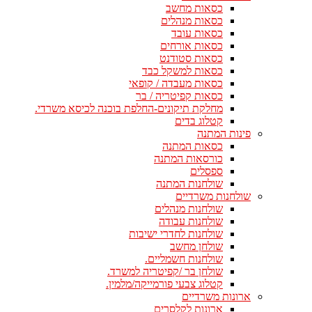
כסאות מחשב
כסאות מנהלים
כסאות עובד
כסאות אורחים
כסאות סטודנט
כסאות למשקל כבד
כסאות מעבדה / קופאי
כסאות קפיטריה / בר
מחלקת תיקונים-החלפת בוכנה לכיסא משרדי.
קטלוג בדים
פינות המתנה
כסאות המתנה
כורסאות המתנה
ספסלים
שולחנות המתנה
שולחנות משרדיים
שולחנות מנהלים
שולחנות עבודה
שולחנות לחדרי ישיבות
שולחן מחשב
שולחנות חשמליים.
שולחן בר /קפיטריה למשרד.
קטלוג צבעי פורמייקה/מלמין.
ארונות משרדיים
ארונות לקלסרים