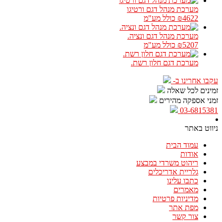
מערכת מנהל דגם ורטיגו
₪4622
כולל מע"מ
מערכת מנהל דגם ונציה.
₪5207
כולל מע"מ
מערכת דגם חלון רשת.
עקבו אחרינו ב-
זמינים לכל שאלה
זמני אספקה מהירים
03-6815381
ניווט באתר
עמוד הבית
אודות
ריהוט משרדי במבצע
גלריית אדריכלים
כתבו עלינו
מאמרים
מדיניות פרטיות
מפת אתר
צור קשר