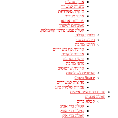
ארון מנהלים
כונניות למשרד
תיקיות משרדיות
ארגזי מגירות
פתרונות אחסון
מטבחים למשרד
קטלוג צבעי פורמייקה/מלמין.
דלפקי קבלה.
ריהוט מוסדי
רהיטי מתכת
ארונות פח משרדיים
ארונות לוקרים
תיקיות מתכת
מדפי מתכת
ארונות שרטוטים
אביזרים לשולחנות
Open Space
מחיצות למשרדים
עמדות טלמרקטינג
נגרות בהתאמה אישית
קטלוג צבעים
קטלוג בדים
קטלוג בדי אביב
קטלוג בדי אופק
קטלוג בדי אקו