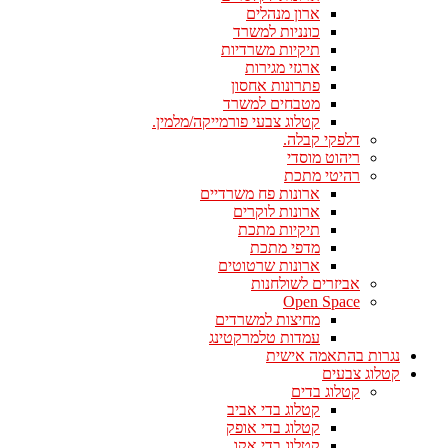
ארון מנהלים
כונניות למשרד
תיקיות משרדיות
ארגזי מגירות
פתרונות אחסון
מטבחים למשרד
קטלוג צבעי פורמייקה/מלמין.
דלפקי קבלה.
ריהוט מוסדי
רהיטי מתכת
ארונות פח משרדיים
ארונות לוקרים
תיקיות מתכת
מדפי מתכת
ארונות שרטוטים
אביזרים לשולחנות
Open Space
מחיצות למשרדים
עמדות טלמרקטינג
נגרות בהתאמה אישית
קטלוג צבעים
קטלוג בדים
קטלוג בדי אביב
קטלוג בדי אופק
קטלוג בדי אקו